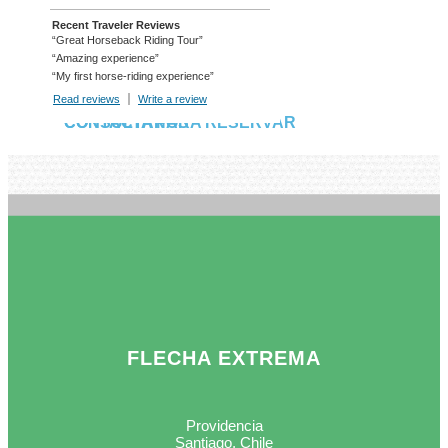
Recent Traveler Reviews
“Great Horseback Riding Tour”
“Amazing experience”
“My first horse-riding experience”
Read reviews
TripAdvisor Reviews For Location Page (opens in a new tab)
Write a review
CONSULTA PARA RESERVAR
CONTACTANOS
FLECHA EXTREMA
Providencia
Santiago, Chile