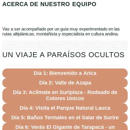
ACERCA DE NUESTRO EQUIPO
Vas a ser acompañado por un guía muy experimentado en las
rutas altiplánicas, montañista y especialista en cultura andina.
UN VIAJE A PARAÍSOS OCULTOS
Día 1: Bienvenido a Arica
Día 2: Valle de Azapa
Día 3: Aclímate en Suriplaza - Rodeado de
Colores Unicos
Día 4: Visita el Parque Natural Lauca
Día 5: Baños Termales en el Salar de Surire
Día 6: Verás El Gigante de Tarapacá - un